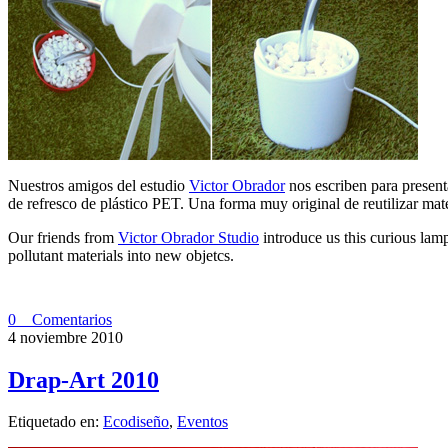
Nuestros amigos del estudio
Victor Obrador
nos escriben para presenta
de refresco de plástico PET. Una forma muy original de reutilizar mat
Our friends from
Victor Obrador Studio
introduce us this curious lamp
pollutant materials into new objetcs.
0 Comentarios
4 noviembre 2010
Drap-Art 2010
Etiquetado en:
Ecodiseño
,
Eventos