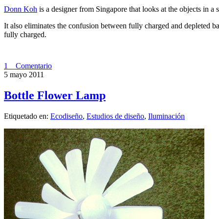
Donn Koh
is a designer from Singapore that looks at the objects in a
It also eliminates the confusion between fully charged and depleted ba
fully charged.
1 Comentario
5 mayo 2011
Bottle Flower Lamp
Etiquetado en:
Ecodiseño
,
Estudios de diseño
,
Iluminación