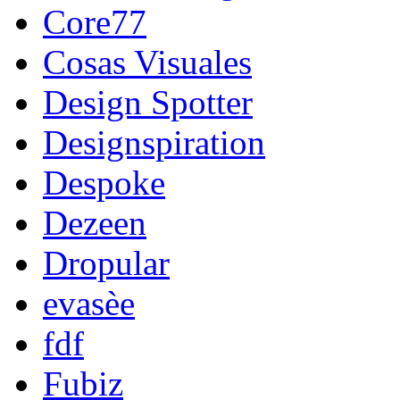
Core77
Cosas Visuales
Design Spotter
Designspiration
Despoke
Dezeen
Dropular
evasèe
fdf
Fubiz