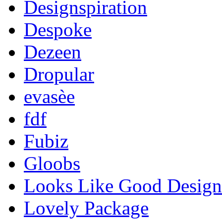
Designspiration
Despoke
Dezeen
Dropular
evasèe
fdf
Fubiz
Gloobs
Looks Like Good Design
Lovely Package