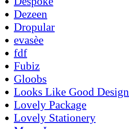
Despoke
Dezeen
Dropular
evasèe
fdf
Fubiz
Gloobs
Looks Like Good Design
Lovely Package
Lovely Stationery