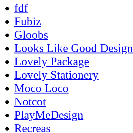
fdf
Fubiz
Gloobs
Looks Like Good Design
Lovely Package
Lovely Stationery
Moco Loco
Notcot
PlayMeDesign
Recreas